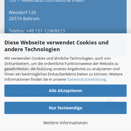
TOI – Teeversand Ostfriesische Inseln
Westdorf 126
26574 Baltrum
Telefon: +49 151 12468613
E-Mail: info@toi-tee.de
Diese Webseite verwendet Cookies und
andere Technologien
Persönlich erreichbar – keine Hotline.
Wir verwenden Cookies und ähnliche Technologien, auch von
Drittanbietern, um die ordentliche Funktionsweise der Website zu
gewährleisten, die Nutzung unseres Angebotes zu analysieren und
Vertrag widerrufen
Ihnen ein bestmögliches Einkaufserlebnis bieten zu können. Weitere
Informationen finden Sie in unserer
Datenschutzerklärung
.
Webshop
by Gambio.de © 2026
Alle Akzeptieren
Ausgewählte Top-Bewertungen für www.toi-tee.de
05.08.26
▼
Nur Notwendige
Weitere Informationen