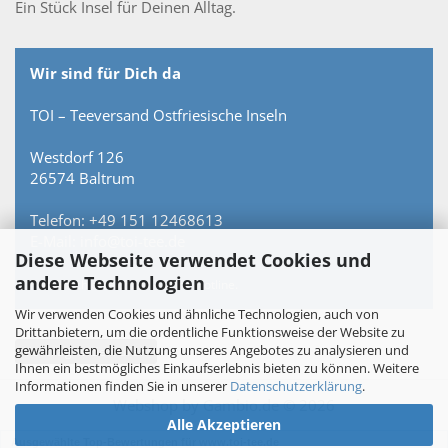
Ein Stück Insel für Deinen Alltag.
Wir sind für Dich da
TOI – Teeversand Ostfriesische Inseln
Westdorf 126
26574 Baltrum
Telefon: +49 151 12468613
E-Mail: info@toi-tee.de
Diese Webseite verwendet Cookies und
andere Technologien
Persönlich erreichbar – keine Hotline.
Wir verwenden Cookies und ähnliche Technologien, auch von
Drittanbietern, um die ordentliche Funktionsweise der Website zu
gewährleisten, die Nutzung unseres Angebotes zu analysieren und
Vertrag widerrufen
Ihnen ein bestmögliches Einkaufserlebnis bieten zu können. Weitere
Informationen finden Sie in unserer
Datenschutzerklärung
.
Webshop
by Gambio.de © 2026
Alle Akzeptieren
Ausgewählte Top-Bewertungen für www.toi-tee.de