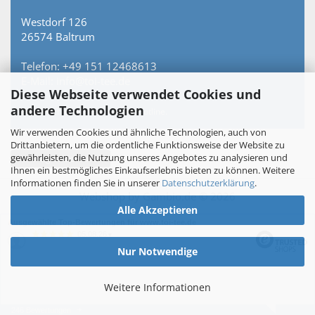
Westdorf 126
26574 Baltrum
Telefon: +49 151 12468613
E-Mail: info@toi-tee.de
Diese Webseite verwendet Cookies und
andere Technologien
Persönlich erreichbar – keine Hotline.
Wir verwenden Cookies und ähnliche Technologien, auch von
Drittanbietern, um die ordentliche Funktionsweise der Website zu
gewährleisten, die Nutzung unseres Angebotes zu analysieren und
Vertrag widerrufen
Ihnen ein bestmögliches Einkaufserlebnis bieten zu können. Weitere
Informationen finden Sie in unserer
Datenschutzerklärung
.
Webshop
by Gambio.de © 2026
Alle Akzeptieren
Ausgewählte Top-Bewertungen für www.toi-tee.de
05.08.26
▼
Nur Notwendige
Weitere Informationen
246 Bewertungen
27.07.26
▼