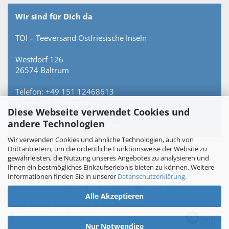
Wir sind für Dich da
TOI – Teeversand Ostfriesische Inseln
Westdorf 126
26574 Baltrum
Telefon: +49 151 12468613
E-Mail: info@toi-tee.de
Diese Webseite verwendet Cookies und
andere Technologien
Persönlich erreichbar – keine Hotline.
Wir verwenden Cookies und ähnliche Technologien, auch von
Drittanbietern, um die ordentliche Funktionsweise der Website zu
gewährleisten, die Nutzung unseres Angebotes zu analysieren und
Vertrag widerrufen
Ihnen ein bestmögliches Einkaufserlebnis bieten zu können. Weitere
Informationen finden Sie in unserer
Datenschutzerklärung
.
Webshop
by Gambio.de © 2026
Alle Akzeptieren
Ausgewählte Top-Bewertungen für www.toi-tee.de
05.08.26
▼
Nur Notwendige