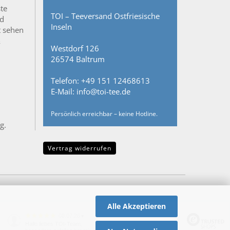
ste
TOI – Teeversand Ostfriesische
nd
Inseln
t sehen
&
Westdorf 126
26574 Baltrum
Telefon: +49 151 12468613
E-Mail: info@toi-tee.de
Persönlich erreichbar – keine Hotline.
g.
Vertrag widerrufen
Alle Akzeptieren
08.07.26
▼
Hallo liebes TOI-Team,