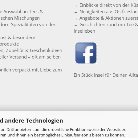
→ Einblicke direkt von der Kü
e Auswahl an Tees &
→ Neuigkeiten aus Ostfriesla
sischen Mischungen
→ Angebote & Aktionen zuers
orn-Spezialitäten von der
→ Geschichten rund um Tee 
Inselleben
ost & besondere
produkte
en, Zubehör & Geschenkideen
ller Versand – oft am selben
nlich verpackt mit Liebe zum
Ein Stück Insel für Deinen Allta
Webshop
by Gambio.de © 2026
d andere Technologien
on Drittanbietern, um die ordentliche Funktionsweise der Website zu
24.07.26
20.07.26
18.07.26
▼
▼
▼
ren und Ihnen ein bestmögliches Einkaufserlebnis bieten zu können.
per! Schnelle
Moin, der Service im Laden
Nachhaltig verpackt, mit