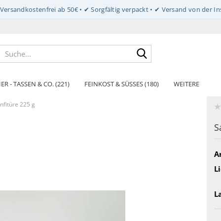
Suche...
ER - TASSEN & CO. (221)
FEINKOST & SÜSSES (180)
WEITERE
fitüre 225 g
S
Ar
Li
L