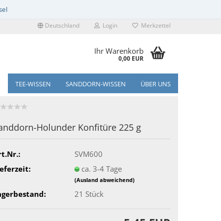
Deutschland
Login
Merkzettel
Ihr Warenkorb
0,00 EUR
TEE-WISSEN
SANDDORN-WISSEN
ÜBER UNS
anddorn-Holunder Konfitüre 225 g
t.Nr.:
SVM600
eferzeit:
ca. 3-4 Tage
(Ausland abweichend)
agerbestand:
21
Stück