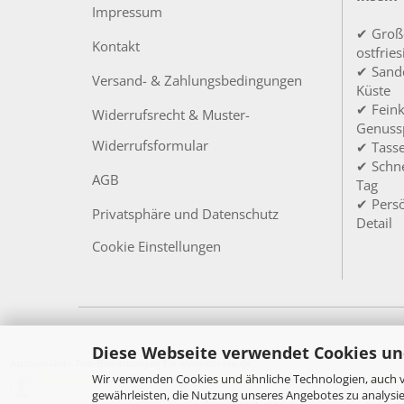
Impressum
✔ Groß
Kontakt
ostfrie
✔ Sandd
Versand- & Zahlungsbedingungen
Küste
✔ Feink
Widerrufsrecht & Muster-
Genuss
Widerrufsformular
✔ Tass
✔ Schne
AGB
Tag
✔ Persö
Privatsphäre und Datenschutz
Detail
Cookie Einstellungen
Diese Webseite verwendet Cookies un
Ausgewählte Top-Bewertungen für www.toi-tee.de
Wir verwenden Cookies und ähnliche Technologien, auch v
05.08.26
27.07.26
▼
▼
gewährleisten, die Nutzung unseres Angebotes zu analysie
Schneller, unkomplizierter
Alles su