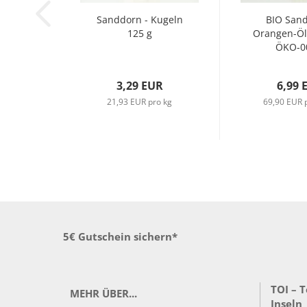
Sanddorn - Kugeln
BIO San
125 g
Orangen-Öl 
ÖKO-00
3,29 EUR
6,99 
21,93 EUR pro kg
69,90 EUR p
5€ Gutschein sichern*
TOI – 
MEHR ÜBER...
Inseln