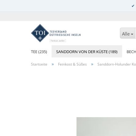
Alle
TEE (235)
SANDDORN VON DER KÜSTE (189)
BECH
»
»
Startseite
Feinkost & Süßes
Sanddorn-Holunder Kon