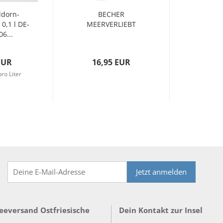
ddorn-
BECHER
0,1 l DE-
MEERVERLIEBT
6...
EUR
16,95 EUR
ro Liter
Jetzt anmelden
Teeversand Ostfriesische
Dein Kontakt zur Insel