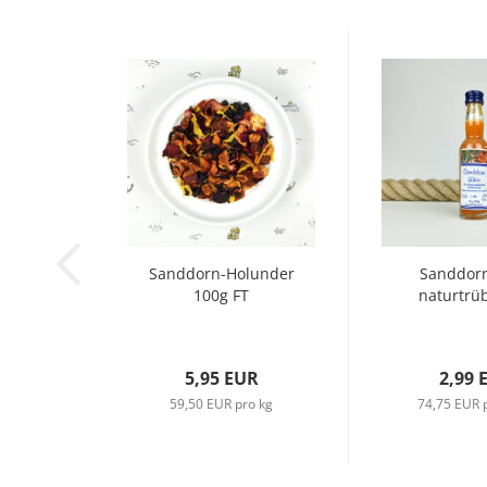
Sanddorn-Holunder
Sanddorn
100g FT
naturtrüb
5,95 EUR
2,99 
59,50 EUR pro kg
74,75 EUR p