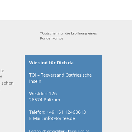
*Gutschein für die Eröffnung eines
Kundenkontos
Wir sind für Dich da
ste
TOI – Teeversand Ostfriesische
nd
Inseln
t sehen
&
Westdorf 126
26574 Baltrum
Telefon: +49 151 12468613
E-Mail: info@toi-tee.de
Persönlich erreichbar – keine Hotline.