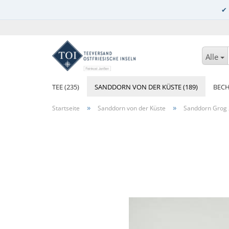
Alle
TEE (235)
SANDDORN VON DER KÜSTE (189)
BECH
»
»
Startseite
Sanddorn von der Küste
Sanddorn Grog