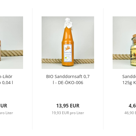
-Likör
BIO Sanddornsaft 0,7
Sandd
 0,04 l
l - DE-ÖKO-006
125g K
EUR
13,95 EUR
4,
ro Liter
19,93 EUR pro Liter
46,90 