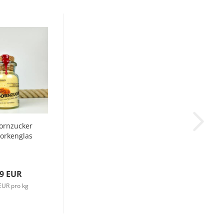
ornzucker
orkenglas
69 EUR
EUR pro kg