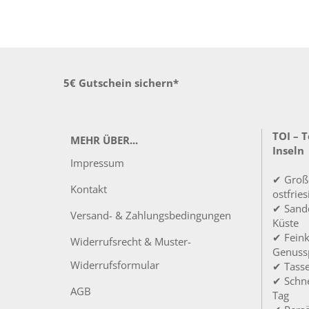
5€ Gutschein sichern*
TOI – 
MEHR ÜBER...
Inseln
Impressum
✔ Groß
Kontakt
ostfrie
✔ Sandd
Versand- & Zahlungsbedingungen
Küste
✔ Feink
Widerrufsrecht & Muster-
Genuss
Widerrufsformular
✔ Tass
✔ Schne
AGB
Tag