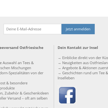
Jetzt anmelden
Teeversand Ostfriesische
Dein Kontakt zur Insel
→ Einblicke direkt von der Kü
e Auswahl an Tees &
→ Neuigkeiten aus Ostfriesla
sischen Mischungen
→ Angebote & Aktionen zuers
orn-Spezialitäten von der
→ Geschichten rund um Tee 
Inselleben
ost & besondere
produkte
en, Zubehör & Geschenkideen
ller Versand – oft am selben