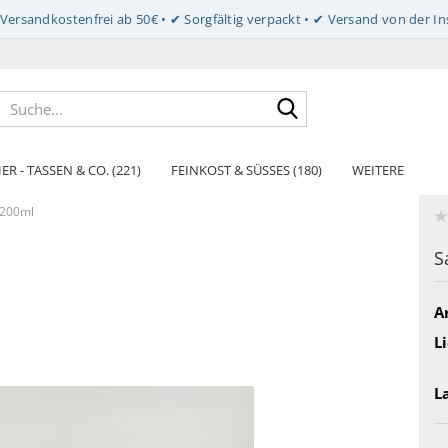
Suche...
ER - TASSEN & CO. (221)
FEINKOST & SÜSSES (180)
WEITERE
 200ml
S
Ar
Li
L