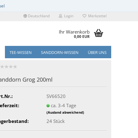
Deutschland
Login
Merkzettel
Ihr Warenkorb
0,00 EUR
TEE-WISSEN
SANDDORN-WISSEN
ÜBER UNS
anddorn Grog 200ml
t.Nr.:
SV66520
eferzeit:
ca. 3-4 Tage
(Ausland abweichend)
agerbestand:
24
Stück