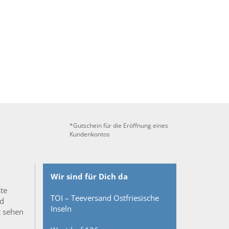
*Gutschein für die Eröffnung eines
Kundenkontos
Wir sind für Dich da
ste
TOI – Teeversand Ostfriesische
nd
Inseln
t sehen
&