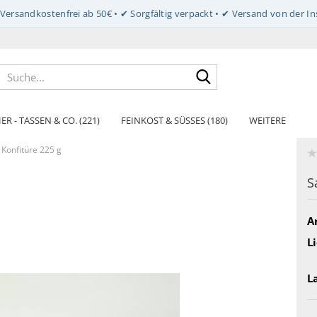
Suche...
ER - TASSEN & CO. (221)
FEINKOST & SÜSSES (180)
WEITERE
Konfitüre 225 g
S
Ar
Li
L