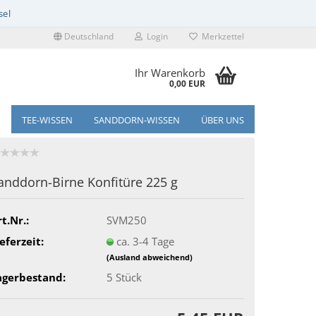
Deutschland
Login
Merkzettel
Ihr Warenkorb
0,00 EUR
TEE-WISSEN
SANDDORN-WISSEN
ÜBER UNS
anddorn-Birne Konfitüre 225 g
t.Nr.:
SVM250
eferzeit:
ca. 3-4 Tage
(Ausland abweichend)
agerbestand:
5
Stück