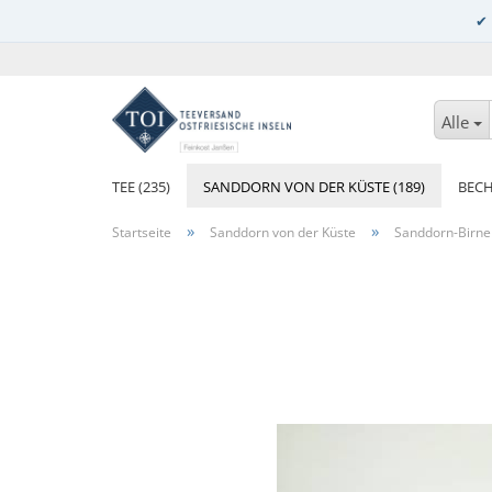
Alle
TEE (235)
SANDDORN VON DER KÜSTE (189)
BECH
»
»
Startseite
Sanddorn von der Küste
Sanddorn-Birne 