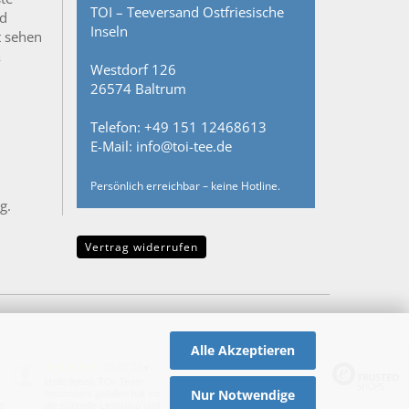
TOI – Teeversand Ostfriesische
nd
Inseln
t sehen
&
Westdorf 126
26574 Baltrum
Telefon: +49 151 12468613
E-Mail: info@toi-tee.de
Persönlich erreichbar – keine Hotline.
g.
Vertrag widerrufen
Alle Akzeptieren
08.07.26
▼
Hallo liebes TOI-Team,
Nur Notwendige
besonders gefallen hat mir
e
die schnelle Lieferung und