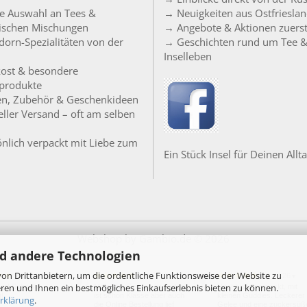
e Auswahl an Tees &
→ Neuigkeiten aus Ostfriesla
sischen Mischungen
→ Angebote & Aktionen zuers
orn-Spezialitäten von der
→ Geschichten rund um Tee 
Inselleben
ost & besondere
produkte
en, Zubehör & Geschenkideen
ller Versand – oft am selben
nlich verpackt mit Liebe zum
Ein Stück Insel für Deinen Allta
Webshop
by Gambio.de © 2026
d andere Technologien
on Drittanbietern, um die ordentliche Funktionsweise der Website zu
24.07.26
20.07.26
18.07.26
▼
▼
▼
ren und Ihnen ein bestmögliches Einkaufserlebnis bieten zu können.
per! Schnelle
Moin, der Service im Laden
Nachhaltig verpackt, mit
g!
ist schon Klasse aber auch
kleinen Guddies. Leckerer
rklärung
.
die Online Bestellung lief
Gelee und eine zuckersüß