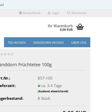
Deutschland
Login
Merkzettel
Ihr Warenkorb
0,00 EUR
TEE-WISSEN
SANDDORN-WISSEN
ÜBER UNS
anddorn Früchtetee 100g
t.Nr.:
857-100
eferzeit:
ca. 3-4 Tage
(Ausland abweichend)
agerbestand:
8
Stück