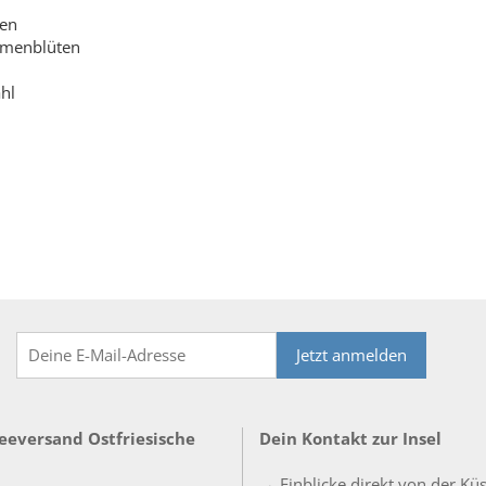
ren
lumenblüten
hl
Jetzt anmelden
Teeversand Ostfriesische
Dein Kontakt zur Insel
→ Einblicke direkt von der Kü