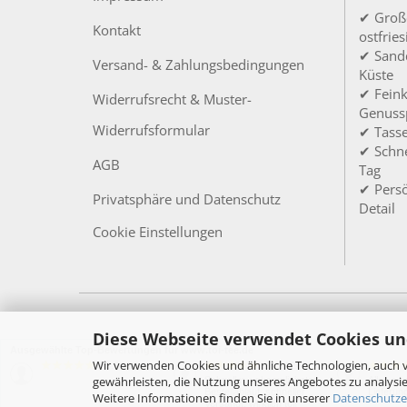
✔ Groß
Kontakt
ostfrie
✔ Sandd
Versand- & Zahlungsbedingungen
Küste
✔ Feink
Widerrufsrecht & Muster-
Genuss
Widerrufsformular
✔ Tass
✔ Schne
AGB
Tag
✔ Persö
Privatsphäre und Datenschutz
Detail
Cookie Einstellungen
Diese Webseite verwendet Cookies un
Ausgewählte Top-Bewertungen für www.toi-tee.de
Wir verwenden Cookies und ähnliche Technologien, auch v
05.08.26
27.07.26
▼
▼
gewährleisten, die Nutzung unseres Angebotes zu analysie
Schneller, unkomplizierter
Alles su
Bestellablauf, schneller
Lieferun
Weitere Informationen finden Sie in unserer
Datenschutze
Versandt, wirklich toll