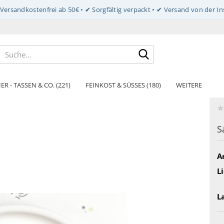
Suche...
ER - TASSEN & CO. (221)
FEINKOST & SÜSSES (180)
WEITERE
S
Ar
Li
L