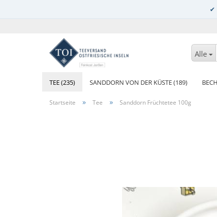
Alle
TEE (235)
SANDDORN VON DER KÜSTE (189)
BECH
»
»
Startseite
Tee
Sanddorn Früchtetee 100g