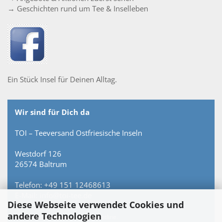
→ Geschichten rund um Tee & Inselleben
Ein Stück Insel für Deinen Alltag.
Wir sind für Dich da
TOI – Teeversand Ostfriesische Inseln
Westdorf 126
26574 Baltrum
Telefon: +49 151 12468613
E-Mail: info@toi-tee.de
Diese Webseite verwendet Cookies und
andere Technologien
Persönlich erreichbar – keine Hotline.