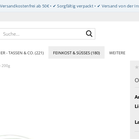
Suche...
ER - TASSEN & CO. (221)
FEINKOST & SÜSSES (180)
WEITERE
e 200g
O
Ar
Li
L