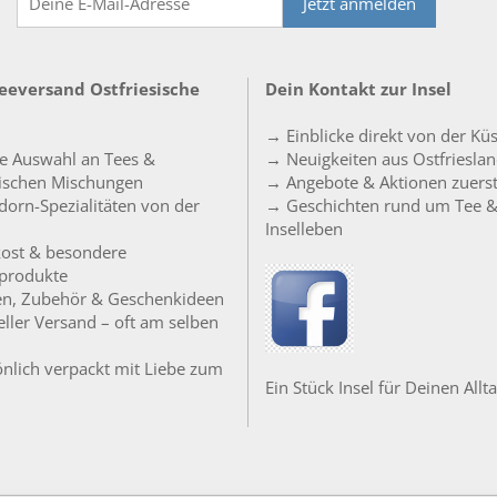
Jetzt anmelden
Teeversand Ostfriesische
Dein Kontakt zur Insel
→ Einblicke direkt von der Kü
e Auswahl an Tees &
→ Neuigkeiten aus Ostfriesla
sischen Mischungen
→ Angebote & Aktionen zuers
orn-Spezialitäten von der
→ Geschichten rund um Tee 
Inselleben
ost & besondere
produkte
en, Zubehör & Geschenkideen
ller Versand – oft am selben
nlich verpackt mit Liebe zum
Ein Stück Insel für Deinen Allta