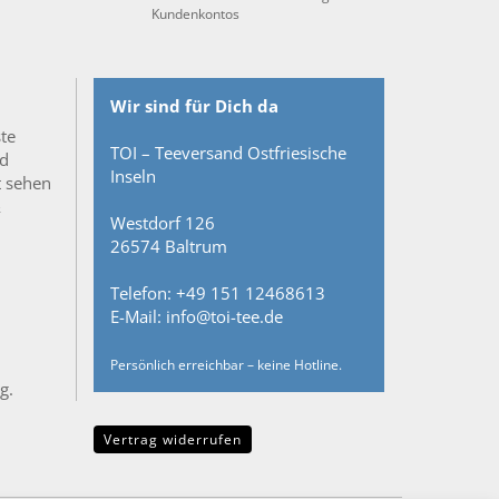
Kundenkontos
Wir sind für Dich da
ste
TOI – Teeversand Ostfriesische
nd
Inseln
t sehen
&
Westdorf 126
26574 Baltrum
Telefon: +49 151 12468613
E-Mail: info@toi-tee.de
Persönlich erreichbar – keine Hotline.
g.
Vertrag widerrufen