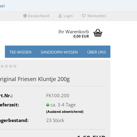
Deutschland
Login
Merkzettel
Ihr Warenkorb
0,00 EUR
TEE-WISSEN
SANDDORN-WISSEN
ÜBER UNS
riginal Friesen Kluntje 200g
t.Nr.:
FK100-200
eferzeit:
ca. 3-4 Tage
(Ausland abweichend)
agerbestand:
23
Stück