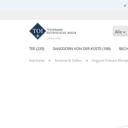
Alle
TEE (235)
SANDDORN VON DER KÜSTE (189)
BECH
»
»
Startseite
Feinkost & Süßes
Original Friesen Kluntj