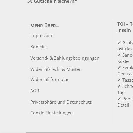
5€ Gutschein sichern*
TOI – 
MEHR ÜBER...
Inseln
Impressum
✔ Groß
Kontakt
ostfrie
✔ Sandd
Versand- & Zahlungsbedingungen
Küste
✔ Feink
Widerrufsrecht & Muster-
Genuss
Widerrufsformular
✔ Tass
✔ Schne
AGB
Tag
✔ Persö
Privatsphäre und Datenschutz
Detail
Cookie Einstellungen