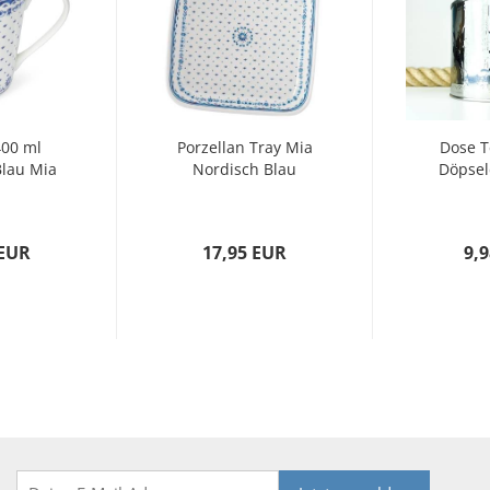
400 ml
Porzellan Tray Mia
Dose T
Blau Mia
Nordisch Blau
Döpsel
 EUR
17,95 EUR
9,