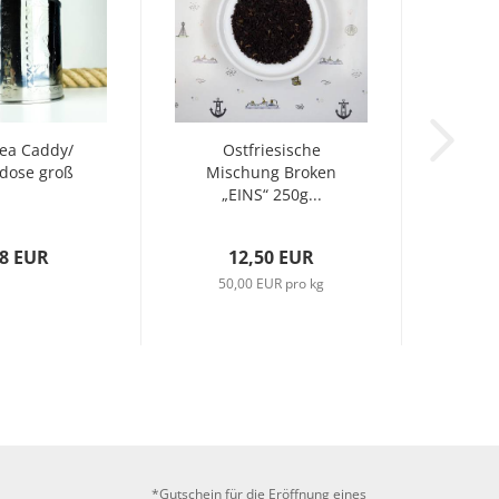
ea Caddy/
Ostfriesische
dose groß
Mischung Broken
„EINS“ 250g...
98 EUR
12,50 EUR
50,00 EUR pro kg
*Gutschein für die Eröffnung eines