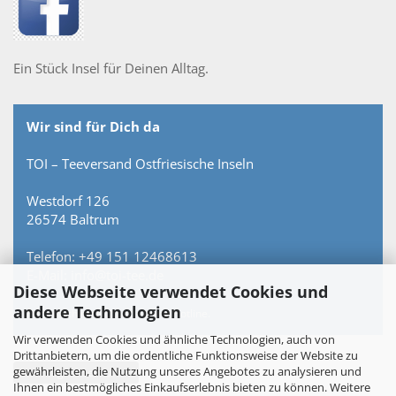
Ein Stück Insel für Deinen Alltag.
Wir sind für Dich da
TOI – Teeversand Ostfriesische Inseln
Westdorf 126
26574 Baltrum
Telefon: +49 151 12468613
E-Mail: info@toi-tee.de
Diese Webseite verwendet Cookies und
andere Technologien
Persönlich erreichbar – keine Hotline.
Wir verwenden Cookies und ähnliche Technologien, auch von
Drittanbietern, um die ordentliche Funktionsweise der Website zu
gewährleisten, die Nutzung unseres Angebotes zu analysieren und
Vertrag widerrufen
Ihnen ein bestmögliches Einkaufserlebnis bieten zu können. Weitere