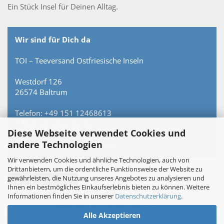
Ein Stück Insel für Deinen Alltag.
Wir sind für Dich da
TOI – Teeversand Ostfriesische Inseln
Westdorf 126
26574 Baltrum
Telefon: +49 151 12468613
E-Mail: info@toi-tee.de
Diese Webseite verwendet Cookies und
andere Technologien
Persönlich erreichbar – keine Hotline.
Wir verwenden Cookies und ähnliche Technologien, auch von
Drittanbietern, um die ordentliche Funktionsweise der Website zu
gewährleisten, die Nutzung unseres Angebotes zu analysieren und
Vertrag widerrufen
Ihnen ein bestmögliches Einkaufserlebnis bieten zu können. Weitere
Informationen finden Sie in unserer
Datenschutzerklärung
.
Webshop
by Gambio.de © 2026
Alle Akzeptieren