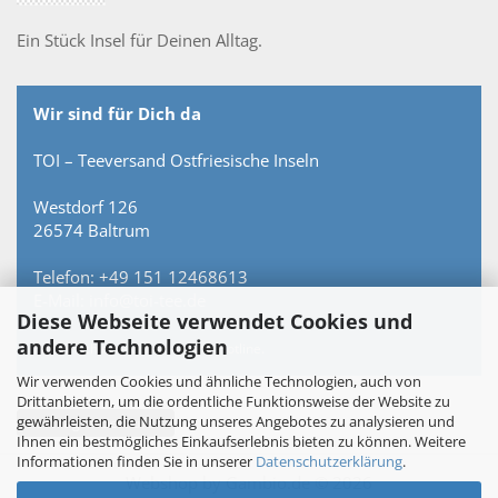
Ein Stück Insel für Deinen Alltag.
Wir sind für Dich da
TOI – Teeversand Ostfriesische Inseln
Westdorf 126
26574 Baltrum
Telefon: +49 151 12468613
E-Mail: info@toi-tee.de
Diese Webseite verwendet Cookies und
andere Technologien
Persönlich erreichbar – keine Hotline.
Wir verwenden Cookies und ähnliche Technologien, auch von
Drittanbietern, um die ordentliche Funktionsweise der Website zu
gewährleisten, die Nutzung unseres Angebotes zu analysieren und
Vertrag widerrufen
Ihnen ein bestmögliches Einkaufserlebnis bieten zu können. Weitere
Informationen finden Sie in unserer
Datenschutzerklärung
.
Webshop
by Gambio.de © 2026