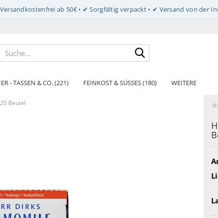
Suche...
ER - TASSEN & CO. (221)
FEINKOST & SÜSSES (180)
WEITERE
 20 Beutel
H
B
Ar
Li
L