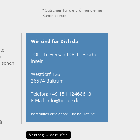
*Gutschein für die Eröffnung eines
Kundenkontos
Wir sind für Dich da
ste
TOI – Teeversand Ostfriesische
nd
Inseln
t sehen
&
Westdorf 126
26574 Baltrum
Telefon: +49 151 12468613
E-Mail: info@toi-tee.de
Persönlich erreichbar – keine Hotline.
g.
Vertrag widerrufen