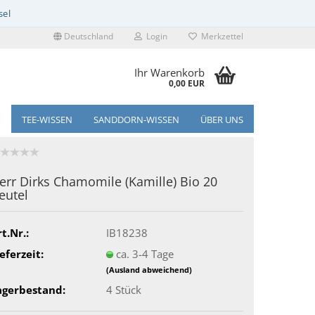
Deutschland
Login
Merkzettel
Ihr Warenkorb
0,00 EUR
TEE-WISSEN
SANDDORN-WISSEN
ÜBER UNS
err Dirks Chamomile (Kamille) Bio 20
eutel
t.Nr.:
IB18238
eferzeit:
ca. 3-4 Tage
(Ausland abweichend)
agerbestand:
4
Stück