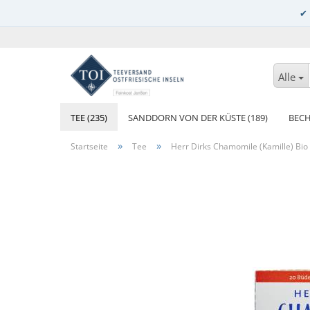
Alle
TEE (235)
SANDDORN VON DER KÜSTE (189)
BECH
»
»
Startseite
Tee
Herr Dirks Chamomile (Kamille) Bio