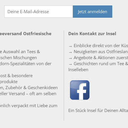
Jetzt anmelden
Teeversand Ostfriesische
Dein Kontakt zur Insel
→ Einblicke direkt von der Kü
e Auswahl an Tees &
→ Neuigkeiten aus Ostfriesla
sischen Mischungen
→ Angebote & Aktionen zuers
orn-Spezialitäten von der
→ Geschichten rund um Tee 
Inselleben
ost & besondere
produkte
en, Zubehör & Geschenkideen
ller Versand – oft am selben
nlich verpackt mit Liebe zum
Ein Stück Insel für Deinen Allta