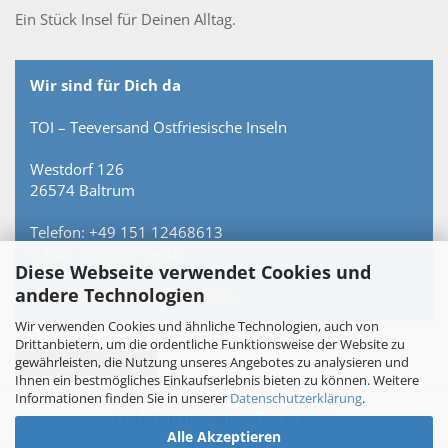
Ein Stück Insel für Deinen Alltag.
Wir sind für Dich da
TOI – Teeversand Ostfriesische Inseln
Westdorf 126
26574 Baltrum
Telefon: +49 151 12468613
E-Mail: info@toi-tee.de
Diese Webseite verwendet Cookies und
andere Technologien
Persönlich erreichbar – keine Hotline.
Wir verwenden Cookies und ähnliche Technologien, auch von
Drittanbietern, um die ordentliche Funktionsweise der Website zu
gewährleisten, die Nutzung unseres Angebotes zu analysieren und
Vertrag widerrufen
Ihnen ein bestmögliches Einkaufserlebnis bieten zu können. Weitere
Informationen finden Sie in unserer
Datenschutzerklärung
.
Webshop
by Gambio.de © 2026
Alle Akzeptieren