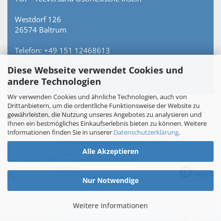
Westdorf 126
26574 Baltrum
Telefon: +49 151 12468613
E-Mail: info@toi-tee.de
Diese Webseite verwendet Cookies und
andere Technologien
Persönlich erreichbar – keine Hotline.
Wir verwenden Cookies und ähnliche Technologien, auch von
Drittanbietern, um die ordentliche Funktionsweise der Website zu
gewährleisten, die Nutzung unseres Angebotes zu analysieren und
Vertrag widerrufen
Ihnen ein bestmögliches Einkaufserlebnis bieten zu können. Weitere
Informationen finden Sie in unserer
Datenschutzerklärung
.
Webshop
by Gambio.de © 2026
Alle Akzeptieren
Ausgewählte Top-Bewertungen für www.toi-tee.de
05.08.26
▼
Nur Notwendige
Weitere Informationen