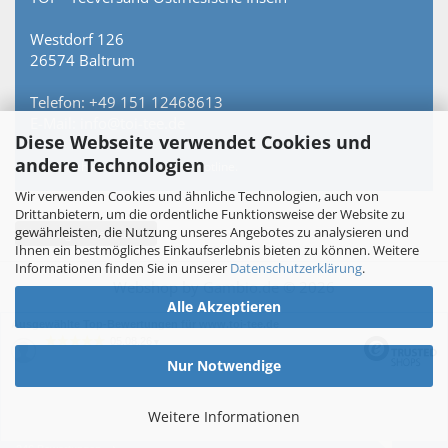
Westdorf 126
26574 Baltrum
Telefon: +49 151 12468613
E-Mail: info@toi-tee.de
Diese Webseite verwendet Cookies und
andere Technologien
Persönlich erreichbar – keine Hotline.
Wir verwenden Cookies und ähnliche Technologien, auch von
Drittanbietern, um die ordentliche Funktionsweise der Website zu
gewährleisten, die Nutzung unseres Angebotes zu analysieren und
Vertrag widerrufen
Ihnen ein bestmögliches Einkaufserlebnis bieten zu können. Weitere
Informationen finden Sie in unserer
Datenschutzerklärung
.
Webshop
by Gambio.de © 2026
Alle Akzeptieren
Ausgewählte Top-Bewertungen für www.toi-tee.de
05.08.26
▼
Nur Notwendige
Weitere Informationen