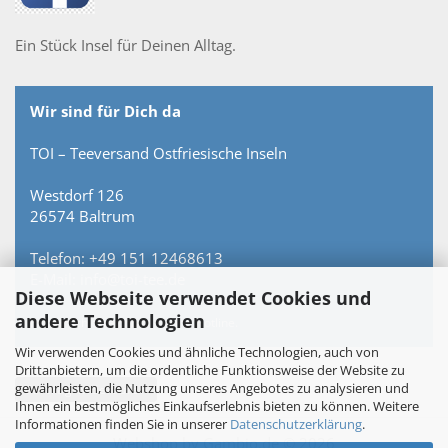
Ein Stück Insel für Deinen Alltag.
Wir sind für Dich da
TOI – Teeversand Ostfriesische Inseln
Westdorf 126
26574 Baltrum
Telefon: +49 151 12468613
E-Mail: info@toi-tee.de
Diese Webseite verwendet Cookies und
andere Technologien
Persönlich erreichbar – keine Hotline.
Wir verwenden Cookies und ähnliche Technologien, auch von
Drittanbietern, um die ordentliche Funktionsweise der Website zu
gewährleisten, die Nutzung unseres Angebotes zu analysieren und
Vertrag widerrufen
Ihnen ein bestmögliches Einkaufserlebnis bieten zu können. Weitere
Informationen finden Sie in unserer
Datenschutzerklärung
.
Webshop
by Gambio.de © 2026