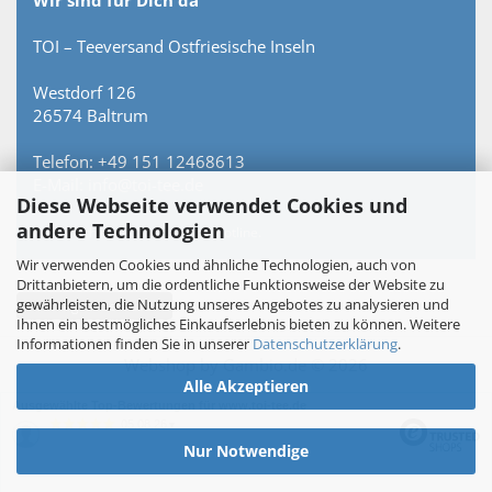
Wir sind für Dich da
TOI – Teeversand Ostfriesische Inseln
Westdorf 126
26574 Baltrum
Telefon: +49 151 12468613
E-Mail: info@toi-tee.de
Diese Webseite verwendet Cookies und
andere Technologien
Persönlich erreichbar – keine Hotline.
Wir verwenden Cookies und ähnliche Technologien, auch von
Drittanbietern, um die ordentliche Funktionsweise der Website zu
gewährleisten, die Nutzung unseres Angebotes zu analysieren und
Vertrag widerrufen
Ihnen ein bestmögliches Einkaufserlebnis bieten zu können. Weitere
Informationen finden Sie in unserer
Datenschutzerklärung
.
Webshop
by Gambio.de © 2026
Alle Akzeptieren
Ausgewählte Top-Bewertungen für www.toi-tee.de
05.08.26
▼
Nur Notwendige