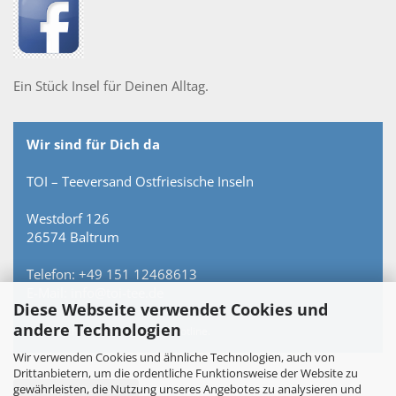
Ein Stück Insel für Deinen Alltag.
Wir sind für Dich da
TOI – Teeversand Ostfriesische Inseln
Westdorf 126
26574 Baltrum
Telefon: +49 151 12468613
E-Mail: info@toi-tee.de
Diese Webseite verwendet Cookies und
andere Technologien
Persönlich erreichbar – keine Hotline.
Wir verwenden Cookies und ähnliche Technologien, auch von
Drittanbietern, um die ordentliche Funktionsweise der Website zu
gewährleisten, die Nutzung unseres Angebotes zu analysieren und
Vertrag widerrufen