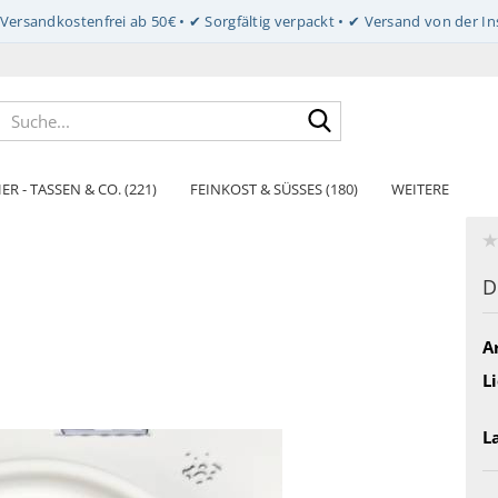
Suche...
ER - TASSEN & CO. (221)
FEINKOST & SÜSSES (180)
WEITERE
D
Ar
Li
L