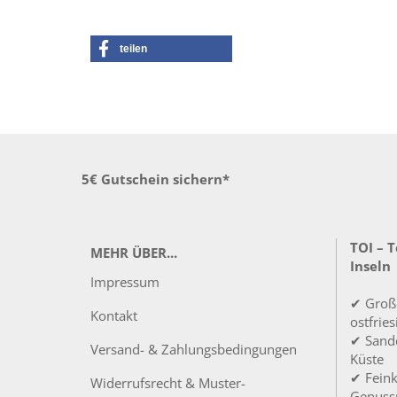
teilen
5€ Gutschein sichern*
TOI – 
MEHR ÜBER...
Inseln
Impressum
✔ Groß
Kontakt
ostfrie
✔ Sandd
Versand- & Zahlungsbedingungen
Küste
✔ Feink
Widerrufsrecht & Muster-
Genuss