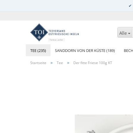
Alle
TEE (235)
SANDDORN VON DER KÜSTE (189)
BECH
»
»
Startseite
Tee
Der fitte Friese 100g KT