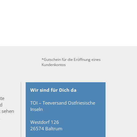
*Gutschein für die Eröffnung eines
Kundenkontos
Wir sind für Dich da
ste
TOI – Teeversand Ostfriesische
nd
Inseln
t sehen
&
Westdorf 126
26574 Baltrum