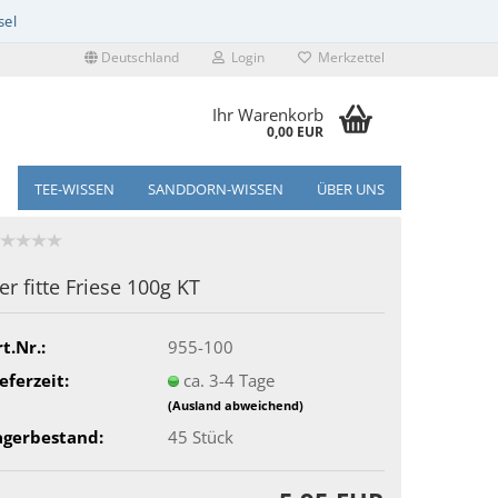
Deutschland
Login
Merkzettel
Ihr Warenkorb
0,00 EUR
TEE-WISSEN
SANDDORN-WISSEN
ÜBER UNS
er fitte Friese 100g KT
t.Nr.:
955-100
eferzeit:
ca. 3-4 Tage
(Ausland abweichend)
agerbestand:
45
Stück