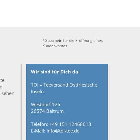
*Gutschein für die Eröffnung eines
Kundenkontos
Wir sind für Dich da
ste
TOI – Teeversand Ostfriesische
nd
Inseln
t sehen
&
Westdorf 126
26574 Baltrum
Telefon: +49 151 12468613
E-Mail: info@toi-tee.de