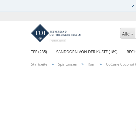
Alle
TEE (235)
SANDDORN VON DER KÜSTE (189)
BECH
»
»
»
Startseite
Spirituosen
Rum
CoCane Coconut 