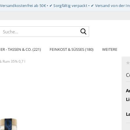
Suche...
ER - TASSEN & CO. (221)
FEINKOST & SÜSSES (180)
WEITERE
& Rum 35% 0,7 l
C
Ar
Li
L