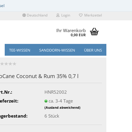
Deutschland
Login
Merkzettel
Ihr Warenkorb
0,00 EUR
TEE-WISSEN
SANDDORN-WISSEN
ÜBER UNS
oCane Coconut & Rum 35% 0,7 l
t.Nr.:
HNR52002
eferzeit:
ca. 3-4 Tage
(Ausland abweichend)
agerbestand:
6
Stück