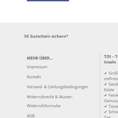
5€ Gutschein sichern*
TOI – 
MEHR ÜBER...
Inseln
Impressum
✔ Groß
Kontakt
ostfrie
✔ Sandd
Versand- & Zahlungsbedingungen
Küste
✔ Feink
Widerrufsrecht & Muster-
Genuss
Widerrufsformular
✔ Tass
✔ Schne
AGB
Tag