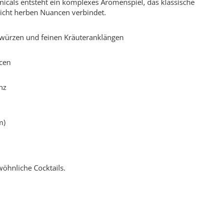
icals entsteht ein komplexes Aromenspiel, das klassische
icht herben Nuancen verbindet.
würzen und feinen Kräuteranklängen
ncen
nz
m)
wöhnliche Cocktails.