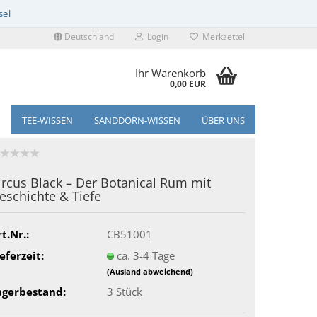
Deutschland
Login
Merkzettel
Ihr Warenkorb
0,00 EUR
TEE-WISSEN
SANDDORN-WISSEN
ÜBER UNS
ircus Black – Der Botanical Rum mit
eschichte & Tiefe
t.Nr.:
CB51001
eferzeit:
ca. 3-4 Tage
(Ausland abweichend)
agerbestand:
3
Stück