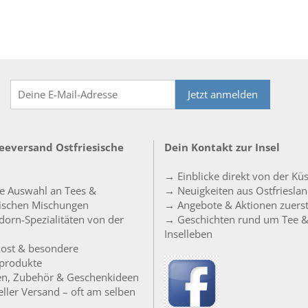
Jetzt anmelden
Teeversand Ostfriesische
Dein Kontakt zur Insel
→ Einblicke direkt von der Kü
e Auswahl an Tees &
→ Neuigkeiten aus Ostfriesla
sischen Mischungen
→ Angebote & Aktionen zuers
orn-Spezialitäten von der
→ Geschichten rund um Tee 
Inselleben
ost & besondere
produkte
en, Zubehör & Geschenkideen
ller Versand – oft am selben