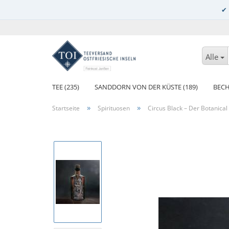
Alle
TEE (235)
SANDDORN VON DER KÜSTE (189)
BECH
»
»
Startseite
Spirituosen
Circus Black – Der Botanica