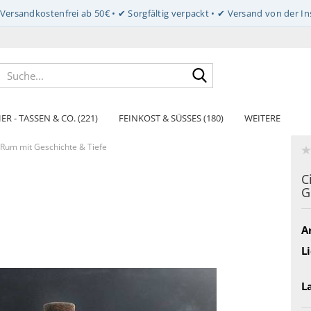
Suche...
ER - TASSEN & CO. (221)
FEINKOST & SÜSSES (180)
WEITERE
l Rum mit Geschichte & Tiefe
C
G
Ar
Li
L