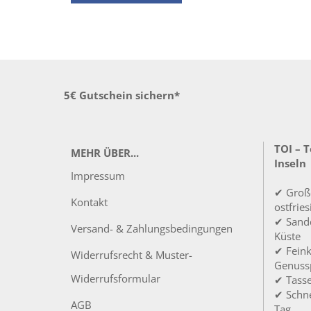
5€ Gutschein sichern*
TOI – 
MEHR ÜBER...
Inseln
Impressum
✔ Groß
Kontakt
ostfrie
✔ Sandd
Versand- & Zahlungsbedingungen
Küste
✔ Feink
Widerrufsrecht & Muster-
Genuss
Widerrufsformular
✔ Tass
✔ Schne
AGB
Tag