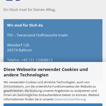
Ein Stück Insel für Deinen Alltag.
Wir sind für Dich da
TOI – Teeversand Ostfriesische Inseln
Westdorf 126
26574 Baltrum
Telefon: +49 151 12468613
E-Mail: info@toi-tee.de
Diese Webseite verwendet Cookies und
andere Technologien
Persönlich erreichbar – keine Hotline.
Wir verwenden Cookies und ähnliche Technologien, auch von
Drittanbietern, um die ordentliche Funktionsweise der Website zu
gewährleisten, die Nutzung unseres Angebotes zu analysieren und
Vertrag widerrufen
Ihnen ein bestmögliches Einkaufserlebnis bieten zu können. Weitere
Informationen finden Sie in unserer
Datenschutzerklärung
.
Webshop
by Gambio.de © 2026