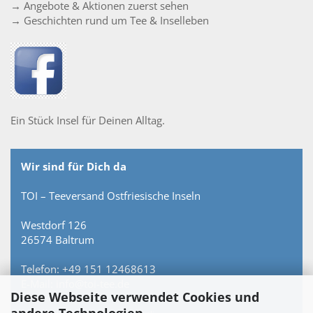
→ Angebote & Aktionen zuerst sehen
→ Geschichten rund um Tee & Inselleben
Ein Stück Insel für Deinen Alltag.
Wir sind für Dich da
TOI – Teeversand Ostfriesische Inseln
Westdorf 126
26574 Baltrum
Telefon: +49 151 12468613
E-Mail: info@toi-tee.de
Diese Webseite verwendet Cookies und
andere Technologien