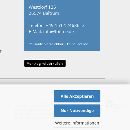
&
Westdorf 126
26574 Baltrum
Telefon: +49 151 12468613
E-Mail: info@toi-tee.de
Persönlich erreichbar – keine Hotline.
g.
Vertrag widerrufen
Alle Akzeptieren
08.07.26
▼
Hallo liebes TOI-Team,
Nur Notwendige
besonders gefallen hat mir
e
die schnelle Lieferung und
die Öko-Verpackung. Alles
ist sicher u…
Weitere Informationen