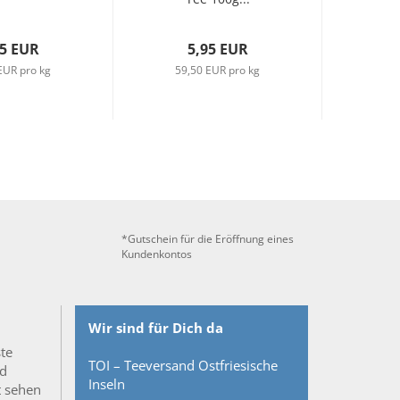
45 EUR
5,95 EUR
EUR pro kg
59,50 EUR pro kg
*Gutschein für die Eröffnung eines
Kundenkontos
Wir sind für Dich da
ste
TOI – Teeversand Ostfriesische
nd
Inseln
t sehen