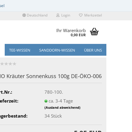
Deutschland
Login
Merkzettel
Ihr Warenkorb
0,00 EUR
TEE-WISSEN
SANDDORN-WISSEN
ÜBER UNS
IO Kräuter Sonnenkuss 100g DE-ÖKO-006
t.Nr.:
780-100.
eferzeit:
ca. 3-4 Tage
(Ausland abweichend)
agerbestand:
34
Stück