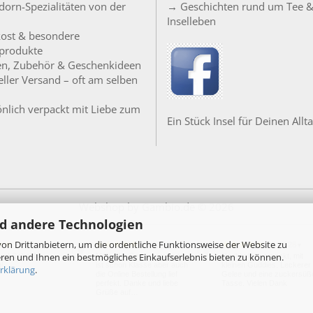
orn-Spezialitäten von der
→ Geschichten rund um Tee 
Inselleben
ost & besondere
produkte
en, Zubehör & Geschenkideen
ller Versand – oft am selben
nlich verpackt mit Liebe zum
Ein Stück Insel für Deinen Allta
Webshop
by Gambio.de © 2026
d andere Technologien
on Drittanbietern, um die ordentliche Funktionsweise der Website zu
24.07.26
20.07.26
18.07.26
▼
▼
▼
ren und Ihnen ein bestmögliches Einkaufserlebnis bieten zu können.
per! Schnelle
Moin, der Service im Laden
Nachhaltig verpackt, mit
g!
ist schon Klasse aber auch
kleinen Guddies. Leckerer
rklärung
.
die Online Bestellung lief
Gelee und eine zuckersüß
perfekt. Danke und liebe
Tasse. Vielen Dank
Grüße auf…