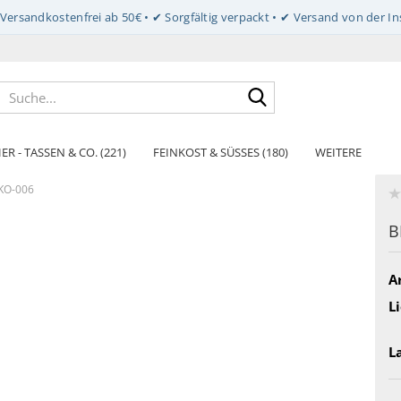
Suche...
ER - TASSEN & CO. (221)
FEINKOST & SÜSSES (180)
WEITERE
ÖKO-006
B
Ar
Li
L