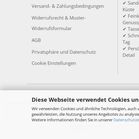
✔ Sandd
Versand- & Zahlungsbedingungen
Küste
✔ Feink
Widerrufsrecht & Muster-
Genuss
Widerrufsformular
✔ Tass
✔ Schne
AGB
Tag
✔ Persö
Privatsphäre und Datenschutz
Detail
Cookie Einstellungen
Diese Webseite verwendet Cookies un
Ausgewählte Top-Bewertungen für www.toi-tee.de
Wir verwenden Cookies und ähnliche Technologien, auch v
05.08.26
27.07.26
▼
▼
gewährleisten, die Nutzung unseres Angebotes zu analysie
Schneller, unkomplizierter
Alles su
Bestellablauf, schneller
Lieferun
Weitere Informationen finden Sie in unserer
Datenschutze
Versandt, wirklich toll
verpackt & sehr gefreut,
über die klein…