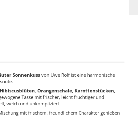
äuter Sonnenkuss
von Uwe Rolf ist eine harmonische
snote.
Hibiscusblüten
,
Orangenschale
,
Karottenstücken
,
gewogene Tasse mit frischer, leicht fruchtiger und
ll, weich und unkompliziert.
o-Mischung mit frischem, freundlichem Charakter genießen