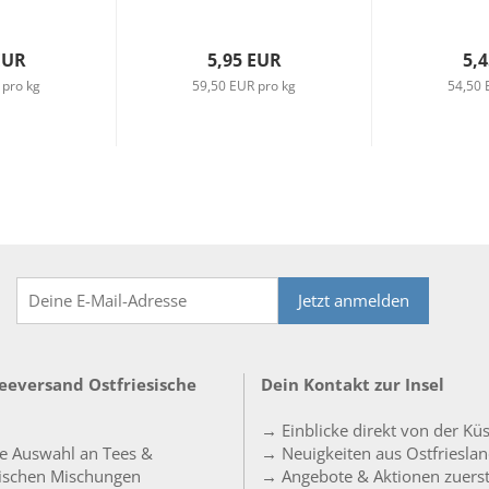
EUR
5,95 EUR
5,
 pro kg
59,50 EUR pro kg
54,50 
Jetzt anmelden
Teeversand Ostfriesische
Dein Kontakt zur Insel
→ Einblicke direkt von der Kü
e Auswahl an Tees &
→ Neuigkeiten aus Ostfriesla
sischen Mischungen
→ Angebote & Aktionen zuers