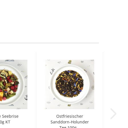
e Seebrise
Ostfriesischer
0g KT
Sanddorn-Holunder
Tee 100g...