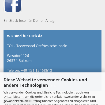
Ein Stück Insel für Deinen Alltag.
Wir sind für Dich da
TOI – Teeversand Ostfriesische Inseln
Westdorf 126
26574 Baltrum
Telefon: +49 151 12468613
E-Mail: info@toi-tee.de
Diese Webseite verwendet Cookies und
andere Technologien
Persönlich erreichbar – keine Hotline.
Wir verwenden Cookies und ähnliche Technologien, auch von
Drittanbietern, um die ordentliche Funktionsweise der Website zu
gewährleisten, die Nutzung unseres Angebotes zu analysieren und
Vertrag widerrufen
Ihnen ein bestmögliches Einkaufserlebnis bieten zu können. Weitere