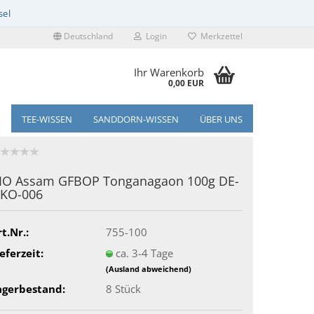
Deutschland
Login
Merkzettel
Ihr Warenkorb
0,00 EUR
TEE-WISSEN
SANDDORN-WISSEN
ÜBER UNS
IO Assam GFBOP Tonganagaon 100g DE-
KO-006
t.Nr.:
755-100
eferzeit:
ca. 3-4 Tage
(Ausland abweichend)
agerbestand:
8
Stück