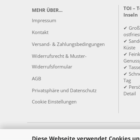
TOI – 
MEHR ÜBER...
Inseln
Impressum
✔ Groß
Kontakt
ostfrie
✔ Sandd
Versand- & Zahlungsbedingungen
Küste
✔ Feink
Widerrufsrecht & Muster-
Genuss
Widerrufsformular
✔ Tass
✔ Schne
AGB
Tag
✔ Persö
Privatsphäre und Datenschutz
Detail
Cookie Einstellungen
Diese Webseite verwendet Cookies un