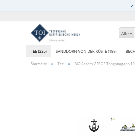
Alle
TEE (235)
SANDDORN VON DER KÜSTE (189)
BECH
»
»
Startseite
Tee
BIO Assam GFBOP Tonganagaon 10