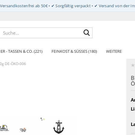
Suche...
ER - TASSEN & CO. (221)
FEINKOST & SÜSSES (180)
WEITERE
0g DE-ÖKO-006
B
Ö
Ar
Li
L