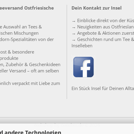
Teeversand Ostfriesische
Dein Kontakt zur Insel
→ Einblicke direkt von der Kü
e Auswahl an Tees &
→ Neuigkeiten aus Ostfriesla
sischen Mischungen
→ Angebote & Aktionen zuers
orn-Spezialitäten von der
→ Geschichten rund um Tee 
Inselleben
ost & besondere
produkte
en, Zubehör & Geschenkideen
ller Versand – oft am selben
nlich verpackt mit Liebe zum
Ein Stück Insel für Deinen Allta
Webshop
by Gambio.de © 2026
d andere Technologien