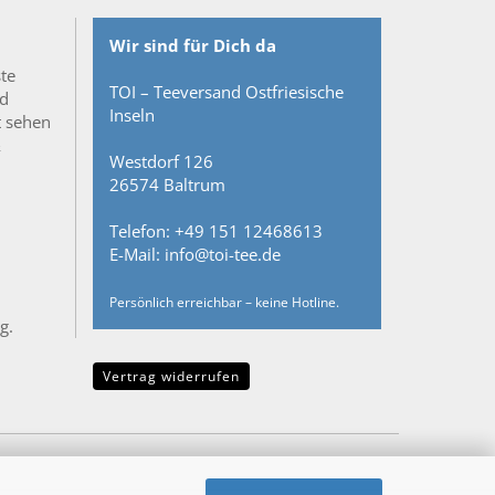
Wir sind für Dich da
ste
TOI – Teeversand Ostfriesische
nd
Inseln
t sehen
&
Westdorf 126
26574 Baltrum
Telefon: +49 151 12468613
E-Mail: info@toi-tee.de
Persönlich erreichbar – keine Hotline.
g.
Vertrag widerrufen