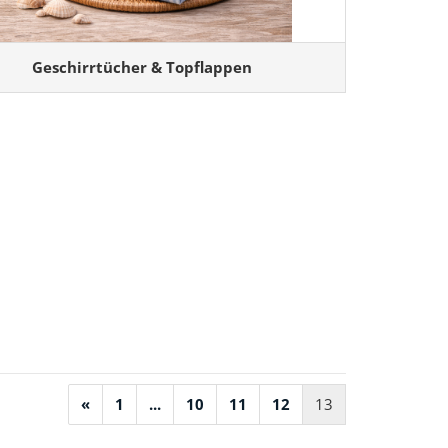
Geschirrtücher & Topflappen
«
1
...
10
11
12
13