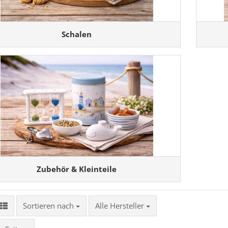
Schalen
Zubehör & Kleinteile
Sortieren nach
Sortieren nach
Alle Hersteller