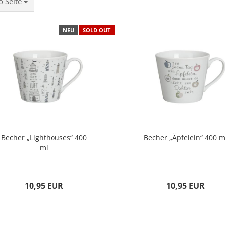
ite
o Seite
NEU
SOLD OUT
Becher „Lighthouses“ 400
Becher „Äpfelein“ 400 m
ml
10,95 EUR
10,95 EUR