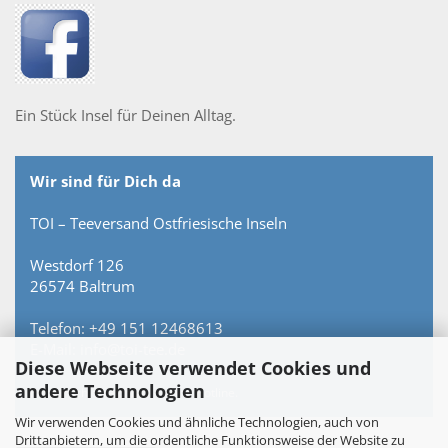
Ein Stück Insel für Deinen Alltag.
Wir sind für Dich da
TOI – Teeversand Ostfriesische Inseln
Westdorf 126
26574 Baltrum
Telefon: +49 151 12468613
E-Mail: info@toi-tee.de
Diese Webseite verwendet Cookies und
andere Technologien
Persönlich erreichbar – keine Hotline.
Wir verwenden Cookies und ähnliche Technologien, auch von
Drittanbietern, um die ordentliche Funktionsweise der Website zu