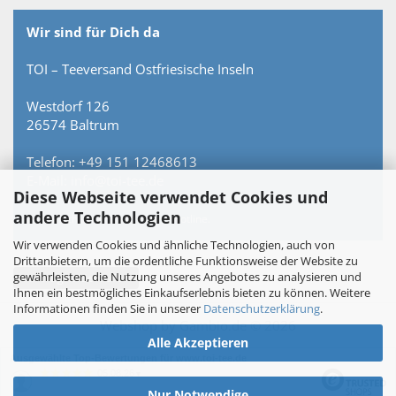
Wir sind für Dich da
TOI – Teeversand Ostfriesische Inseln
Westdorf 126
26574 Baltrum
Telefon: +49 151 12468613
E-Mail: info@toi-tee.de
Diese Webseite verwendet Cookies und
andere Technologien
Persönlich erreichbar – keine Hotline.
Wir verwenden Cookies und ähnliche Technologien, auch von
Drittanbietern, um die ordentliche Funktionsweise der Website zu
gewährleisten, die Nutzung unseres Angebotes zu analysieren und
Vertrag widerrufen
Ihnen ein bestmögliches Einkaufserlebnis bieten zu können. Weitere
Informationen finden Sie in unserer
Datenschutzerklärung
.
Webshop
by Gambio.de © 2026
Alle Akzeptieren
Ausgewählte Top-Bewertungen für www.toi-tee.de
05.08.26
▼
Nur Notwendige