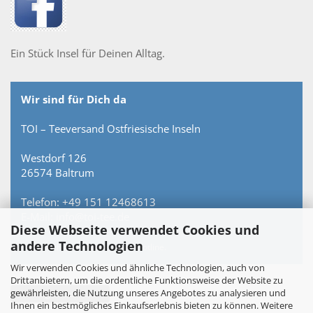
Ein Stück Insel für Deinen Alltag.
Wir sind für Dich da
TOI – Teeversand Ostfriesische Inseln
Westdorf 126
26574 Baltrum
Telefon: +49 151 12468613
E-Mail: info@toi-tee.de
Diese Webseite verwendet Cookies und
andere Technologien
Persönlich erreichbar – keine Hotline.
Wir verwenden Cookies und ähnliche Technologien, auch von
Drittanbietern, um die ordentliche Funktionsweise der Website zu
gewährleisten, die Nutzung unseres Angebotes zu analysieren und
Vertrag widerrufen
Ihnen ein bestmögliches Einkaufserlebnis bieten zu können. Weitere