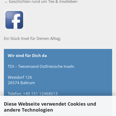
→ Geschichten rund um Tee & Inselleben
Ein Stück Insel für Deinen Alltag.
Wir sind für Dich da
TOI – Teeversand Ostfriesische Inseln
Westdorf 126
26574 Baltrum
Telefon: +49 151 12468613
E-Mail: info@toi-tee.de
Diese Webseite verwendet Cookies und
andere Technologien
Persönlich erreichbar – keine Hotline.