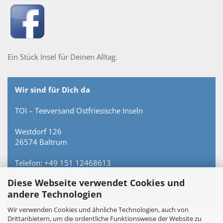
Ein Stück Insel für Deinen Alltag.
Wir sind für Dich da
TOI – Teeversand Ostfriesische Inseln
Westdorf 126
26574 Baltrum
Telefon: +49 151 12468613
E-Mail: info@toi-tee.de
Diese Webseite verwendet Cookies und
andere Technologien
Persönlich erreichbar – keine Hotline.
Wir verwenden Cookies und ähnliche Technologien, auch von
Drittanbietern, um die ordentliche Funktionsweise der Website zu