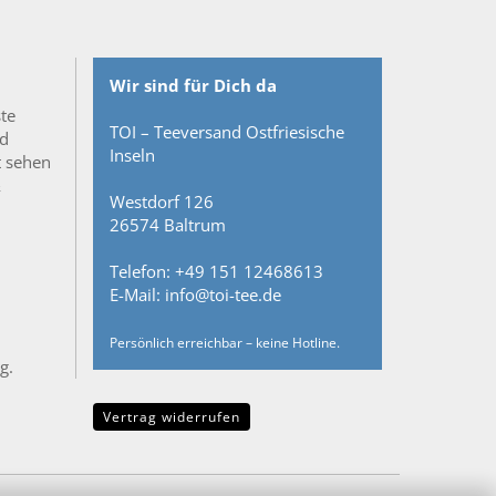
Wir sind für Dich da
ste
TOI – Teeversand Ostfriesische
nd
Inseln
t sehen
&
Westdorf 126
26574 Baltrum
Telefon: +49 151 12468613
E-Mail: info@toi-tee.de
Persönlich erreichbar – keine Hotline.
g.
Vertrag widerrufen