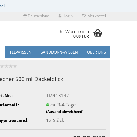
Deutschland
Login
Merkzettel
Ihr Warenkorb
0,00 EUR
TEE-WISSEN
SANDDORN-WISSEN
ÜBER UNS
echer 500 ml Dackelblick
t.Nr.:
TM943142
eferzeit:
ca. 3-4 Tage
(Ausland abweichend)
agerbestand:
12
Stück