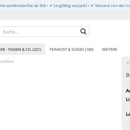
Suche...
ER - TASSEN & CO. (221)
FEINKOST & SÜSSES (180)
WEITERE
ckelblick
B
Ar
Li
L