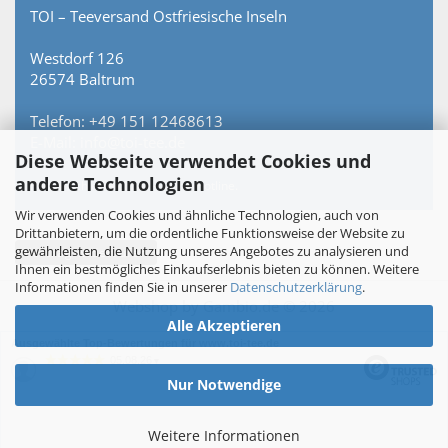
TOI – Teeversand Ostfriesische Inseln
Westdorf 126
26574 Baltrum
Telefon: +49 151 12468613
E-Mail: info@toi-tee.de
Diese Webseite verwendet Cookies und
andere Technologien
Persönlich erreichbar – keine Hotline.
Wir verwenden Cookies und ähnliche Technologien, auch von
Drittanbietern, um die ordentliche Funktionsweise der Website zu
gewährleisten, die Nutzung unseres Angebotes zu analysieren und
Vertrag widerrufen
Ihnen ein bestmögliches Einkaufserlebnis bieten zu können. Weitere
Informationen finden Sie in unserer
Datenschutzerklärung
.
Webshop
by Gambio.de © 2026
Alle Akzeptieren
Ausgewählte Top-Bewertungen für www.toi-tee.de
05.08.26
▼
Nur Notwendige
Weitere Informationen