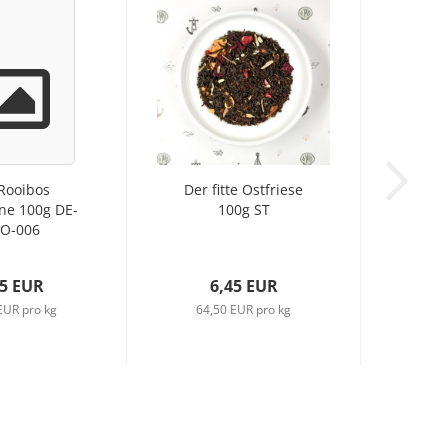
Rooibos
Der fitte Ostfriese
ne 100g DE-
100g ST
O-006
45 EUR
6,45 EUR
EUR pro kg
64,50 EUR pro kg