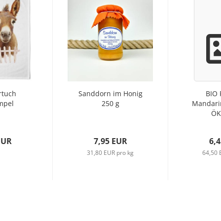
rtuch
Sanddorn im Honig
BIO 
mpel
250 g
Mandari
ÖK
EUR
7,95 EUR
6,
31,80 EUR pro kg
64,50 