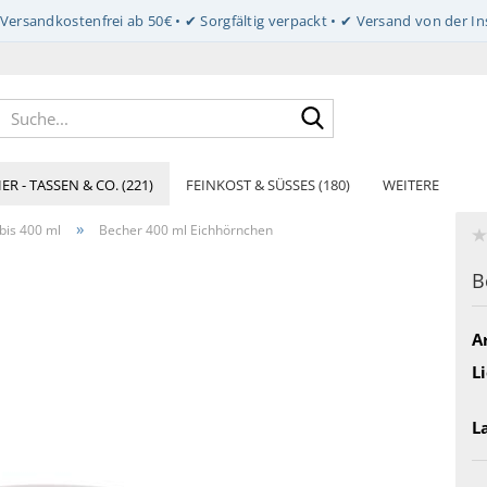
Suche...
ER - TASSEN & CO. (221)
FEINKOST & SÜSSES (180)
WEITERE
»
bis 400 ml
Becher 400 ml Eichhörnchen
B
Ar
Li
L