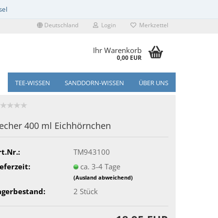
Deutschland
Login
Merkzettel
Ihr Warenkorb
0,00 EUR
TEE-WISSEN
SANDDORN-WISSEN
ÜBER UNS
echer 400 ml Eichhörnchen
t.Nr.:
TM943100
eferzeit:
ca. 3-4 Tage
(Ausland abweichend)
agerbestand:
2
Stück