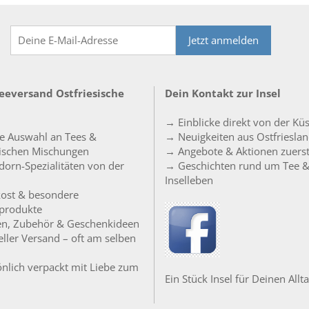
Jetzt anmelden
Teeversand Ostfriesische
Dein Kontakt zur Insel
→ Einblicke direkt von der Kü
e Auswahl an Tees &
→ Neuigkeiten aus Ostfriesla
sischen Mischungen
→ Angebote & Aktionen zuers
orn-Spezialitäten von der
→ Geschichten rund um Tee 
Inselleben
ost & besondere
produkte
en, Zubehör & Geschenkideen
ller Versand – oft am selben
nlich verpackt mit Liebe zum
Ein Stück Insel für Deinen Allta