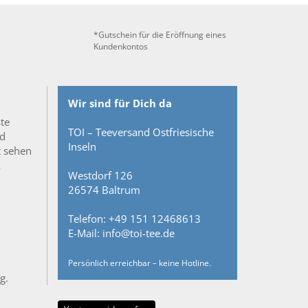
*Gutschein für die Eröffnung eines
Kundenkontos
Wir sind für Dich da
ste
TOI – Teeversand Ostfriesische
nd
Inseln
t sehen
&
Westdorf 126
26574 Baltrum
Telefon: +49 151 12468613
E-Mail: info@toi-tee.de
Persönlich erreichbar – keine Hotline.
g.