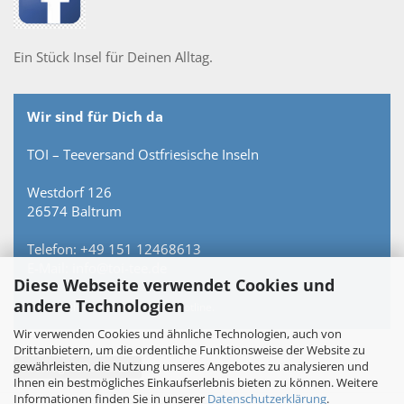
Ein Stück Insel für Deinen Alltag.
Wir sind für Dich da
TOI – Teeversand Ostfriesische Inseln
Westdorf 126
26574 Baltrum
Telefon: +49 151 12468613
E-Mail: info@toi-tee.de
Diese Webseite verwendet Cookies und
andere Technologien
Persönlich erreichbar – keine Hotline.
Wir verwenden Cookies und ähnliche Technologien, auch von
Drittanbietern, um die ordentliche Funktionsweise der Website zu
gewährleisten, die Nutzung unseres Angebotes zu analysieren und
Vertrag widerrufen
Ihnen ein bestmögliches Einkaufserlebnis bieten zu können. Weitere
Informationen finden Sie in unserer
Datenschutzerklärung
.