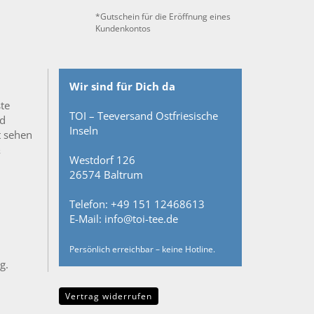
*Gutschein für die Eröffnung eines
Kundenkontos
Wir sind für Dich da
ste
TOI – Teeversand Ostfriesische
nd
Inseln
t sehen
&
Westdorf 126
26574 Baltrum
Telefon: +49 151 12468613
E-Mail: info@toi-tee.de
Persönlich erreichbar – keine Hotline.
g.
Vertrag widerrufen