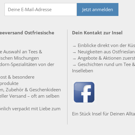
Jetzt anmelden
Teeversand Ostfriesische
Dein Kontakt zur Insel
→ Einblicke direkt von der Kü
e Auswahl an Tees &
→ Neuigkeiten aus Ostfriesla
sischen Mischungen
→ Angebote & Aktionen zuers
orn-Spezialitäten von der
→ Geschichten rund um Tee 
Inselleben
ost & besondere
produkte
en, Zubehör & Geschenkideen
ller Versand – oft am selben
nlich verpackt mit Liebe zum
Ein Stück Insel für Deinen Allta