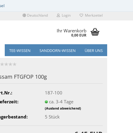
Deutschland
Login
Merkzettel
Ihr Warenkorb
0,00 EUR
TEE-WISSEN
SANDDORN-WISSEN
ÜBER UNS
ssam FTGFOP 100g
t.Nr.:
187-100
eferzeit:
ca. 3-4 Tage
(Ausland abweichend)
agerbestand:
5
Stück