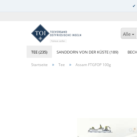
Alle
TEE (235)
SANDDORN VON DER KÜSTE (189)
BECH
»
»
Startseite
Tee
Assam FTGFOP 100g