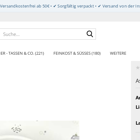
Suche...
ER - TASSEN & CO. (221)
FEINKOST & SÜSSES (180)
WEITERE
A
Ar
Li
L