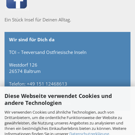
Ein Stück Insel für Deinen Alltag.
Wir sind für Dich da
TOI – Teeversand Ostfriesische Inseln
Westdorf 126
26574 Baltrum
Telefon: +49 151 12468613
E-Mail: info@toi-tee.de
Diese Webseite verwendet Cookies und
andere Technologien
Persönlich erreichbar – keine Hotline.
Wir verwenden Cookies und ähnliche Technologien, auch von
Drittanbietern, um die ordentliche Funktionsweise der Website zu
gewährleisten, die Nutzung unseres Angebotes zu analysieren und
Vertrag widerrufen
Ihnen ein bestmögliches Einkaufserlebnis bieten zu können. Weitere
Informationen finden Sie in unserer
Datenschutzerklärung
.