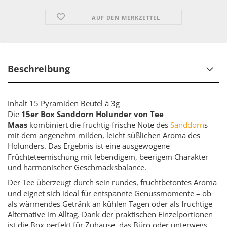
AUF DEN MERKZETTEL
Beschreibung
Inhalt 15 Pyramiden Beutel à 3g
Die
15er Box Sanddorn Holunder von Tee
Maas
kombiniert die fruchtig-frische Note des
Sanddorn
s
mit dem angenehm milden, leicht süßlichen Aroma des
Holunders. Das Ergebnis ist eine ausgewogene
Früchteteemischung mit lebendigem, beerigem Charakter
und harmonischer Geschmacksbalance.
Der Tee überzeugt durch sein rundes, fruchtbetontes Aroma
und eignet sich ideal für entspannte Genussmomente – ob
als wärmendes Getränk an kühlen Tagen oder als fruchtige
Alternative im Alltag. Dank der praktischen Einzelportionen
ist die Box perfekt für Zuhause, das Büro oder unterwegs.